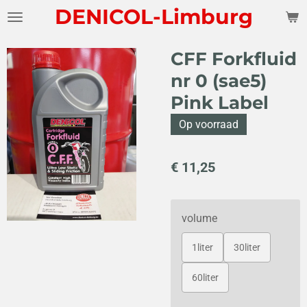
DENICOL-Limburg
Ga
direct
naar
CFF Forkfluid
de
nr 0 (sae5)
hoofdinhoud
Pink Label
Op voorraad
€ 11,25
volume
1liter
30liter
60liter