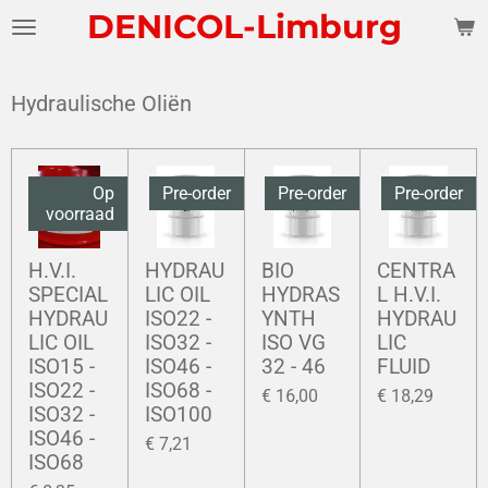
DENICOL-Limburg
Ga
direct
naar
Hydraulische Oliën
de
hoofdinhoud
Op
Pre-order
Pre-order
Pre-order
voorraad
H.V.I.
HYDRAU
BIO
CENTRA
SPECIAL
LIC OIL
HYDRAS
L H.V.I.
HYDRAU
ISO22 -
YNTH
HYDRAU
LIC OIL
ISO32 -
ISO VG
LIC
ISO15 -
ISO46 -
32 - 46
FLUID
ISO22 -
ISO68 -
€ 16,00
€ 18,29
ISO32 -
ISO100
ISO46 -
€ 7,21
ISO68