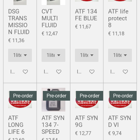
DSG
CVT
ATF 134
ATF life
TRANS
MULTI
FE BLUE
protect
MISSIO
FLUID
8
€ 11,67
N FLUID
€ 12,47
€ 11,18
€ 11,36
In winkelwagen
In winkelwagen
In winkelwagen
In winkelwag
Pre-order
Pre-order
Pre-order
Pre-order
ATF
ATF SYN
ATF SYN
ATF SYN
LONG
134 7-
9G
D VI
LIFE 6
SPEED
€ 12,77
€ 9,74