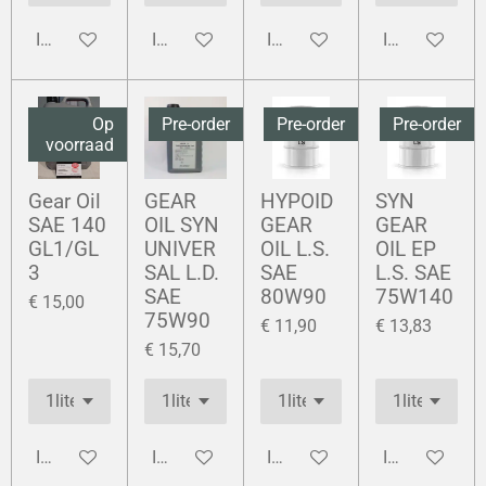
In winkelwagen
In winkelwagen
In winkelwagen
In winkelwag
Op
Pre-order
Pre-order
Pre-order
voorraad
Gear Oil
GEAR
HYPOID
SYN
SAE 140
OIL SYN
GEAR
GEAR
GL1/GL
UNIVER
OIL L.S.
OIL EP
3
SAL L.D.
SAE
L.S. SAE
SAE
80W90
75W140
€ 15,00
75W90
€ 11,90
€ 13,83
€ 15,70
In winkelwagen
In winkelwagen
In winkelwagen
In winkelwag