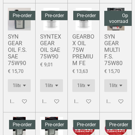
Pre-order
Pre-order
Pre-order
Op
voorraad
SYN
SYNTEX
GEARBO
SYN
GEAR
GEAR
X OIL
GEAR
OIL F.S.
OIL SAE
75W
MULTI
SAE
75W90
PREMIU
F.S.
75W90
M FE
75W80
€ 9,01
€ 15,70
€ 13,63
€ 15,70
In winkelwagen
In winkelwagen
In winkelwagen
In winkelwag
Pre-order
Pre-order
Pre-order
Pre-order