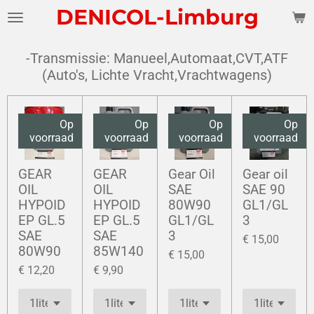
DENICOL-Limburg
Ga
direct
naar
-Transmissie: Manueel,Automaat,CVT,ATF
de
(Auto's, Lichte Vracht,Vrachtwagens)
hoofdinhoud
Op
Op
Op
Op
voorraad
voorraad
voorraad
voorraad
GEAR
GEAR
Gear Oil
Gear oil
OIL
OIL
SAE
SAE 90
HYPOID
HYPOID
80W90
GL1/GL
EP GL.5
EP GL.5
GL1/GL
3
SAE
SAE
3
€ 15,00
80W90
85W140
€ 15,00
€ 12,20
€ 9,90