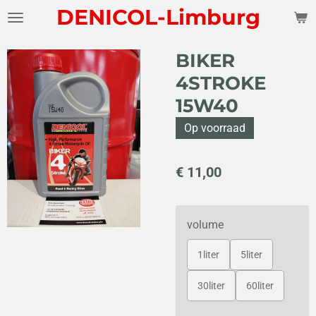
DENICOL-Limburg
Ga
direct
naar
BIKER
de
4STROKE
hoofdinhoud
15W40
Op voorraad
€ 11,00
volume
1liter
5liter
30liter
60liter