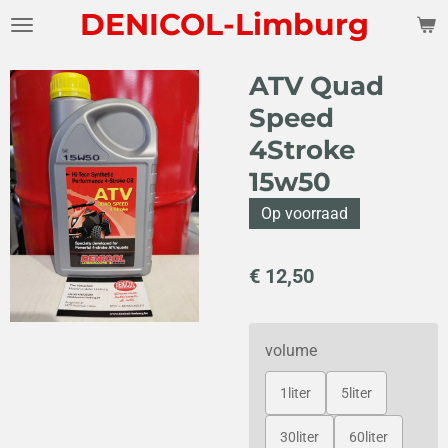
DENICOL-Limburg
Ga
direct
naar
ATV Quad
de
Speed
hoofdinhoud
4Stroke
15w50
Op voorraad
€ 12,50
volume
1liter
5liter
30liter
60liter