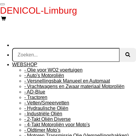
Ga
DENICOL-Limburg
direct
naar
de
hoofdinhoud
WEBSHOP
- Olie voor WO2 voertuigen
- Auto's Motoroliën
- Versnellingsbak Manueel en Automaat
- Vrachtwagens en Zwaar materiaal Motoroliën
- AD-Blue
- Tractoren
- Vetten/Smeervetten
- Hydraulische Oliën
- Industriële Oliën
- 2-Takt Oliën Diverse
- 4-Takt Motoroliën voor Moto's
- Oldtimer Moto's
- Motoren Transmissie Olie (Versnellingsbakken)