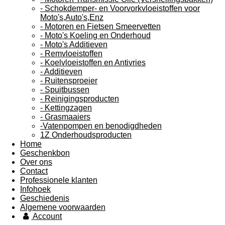
- Schokdemper- en Voorvorkvloeistoffen voor
Moto's,Auto's,Enz
- Motoren en Fietsen Smeervetten
- Moto's Koeling en Onderhoud
- Moto's Additieven
- Remvloeistoffen
- Koelvloeistoffen en Antivries
- Additieven
- Ruitensproeier
- Spuitbussen
- Reinigingsproducten
- Kettingzagen
- Grasmaaiers
-Vatenpompen en benodigdheden
1Z Onderhoudsproducten
Home
Geschenkbon
Over ons
Contact
Professionele klanten
Infohoek
Geschiedenis
Algemene voorwaarden
Account