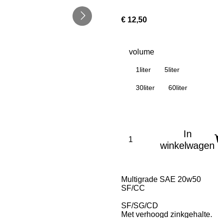
€ 12,50
volume
1liter
5liter
30liter
60liter
In
winkelwagen
Multigrade SAE 20w50
SF/CC
SF/SG/CD
Met verhoogd zinkgehalte.