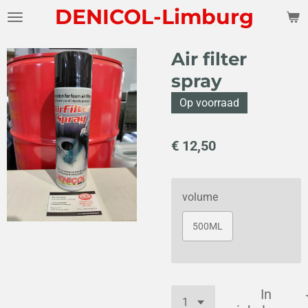
DENICOL-Limburg
Ga
direct
naar
Air filter
de
spray
hoofdinhoud
Op voorraad
€ 12,50
volume
500ML
In