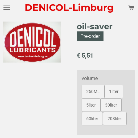
DENICOL-Limburg
Ga
direct
naar
oil-saver
de
hoofdinhoud
Pre-order
€ 5,51
volume
250ML
1liter
5liter
30liter
60liter
208liter