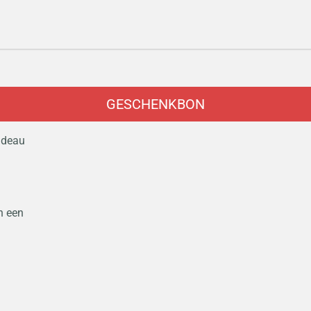
GESCHENKBON
cadeau
n een