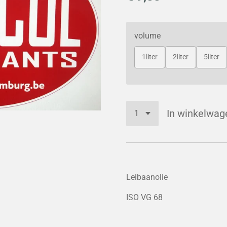
volume
1liter
2liter
5liter
In winkelwag
Leibaanolie
ISO VG 68