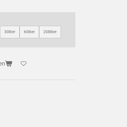
30liter
60liter
208liter
en