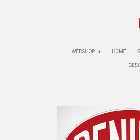
Ga
direct
naar
de
hoofdinhoud
WEBSHOP
HOME
GESC