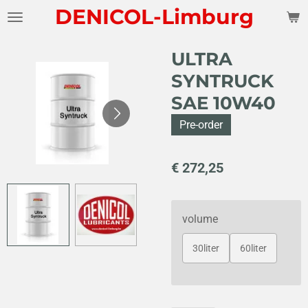
DENICOL-Limburg
Ga
direct
naar
ULTRA
de
SYNTRUCK
hoofdinhoud
SAE 10W40
Pre-order
€ 272,25
volume
30liter
60liter