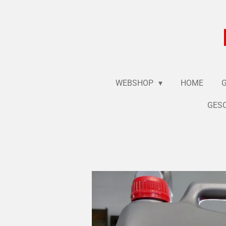
Ga
direct
naar
de
hoofdinhoud
WEBSHOP
HOME
GESC