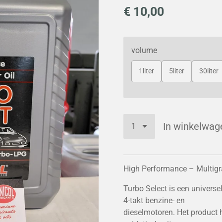
€ 10,00
volume
1liter
5liter
30liter
In winkelwag
High Performance – Multigr
Turbo Select is een universel
4-takt benzine- en
dieselmotoren. Het product 