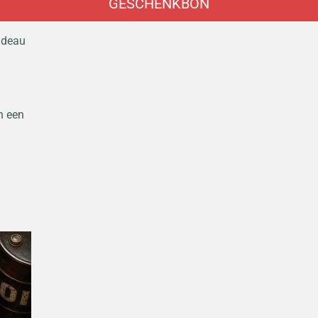
GESCHENKBON
cadeau
n een