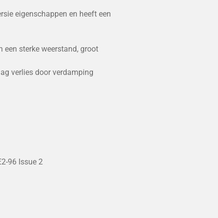
rsie eigenschappen en heeft een
n een sterke weerstand, groot
aag verlies door verdamping
E2-96 Issue 2