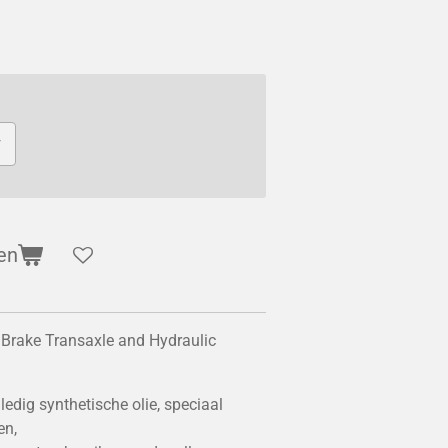
r
en
t Brake Transaxle and Hydraulic
ledig synthetische olie, speciaal
en,