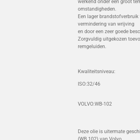
werkend onder een groot tem
omstandigheden.
Een lager brandstofverbruik
vermindering van wrijving
en door een zeer goede besch
Zorgvuldig uitgekozen toev
remgeluiden.
Kwaliteitsniveau:
ISO:32/46
VOLVO:WB-102
Deze olie is uitermate gesch
(WB 102) van Volvo,