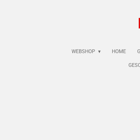
Ga
direct
naar
de
hoofdinhoud
WEBSHOP
HOME
GESC