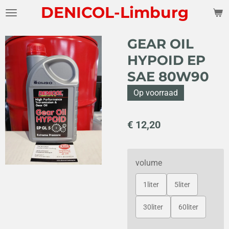
DENICOL-Limburg
Ga
direct
naar
GEAR OIL
de
HYPOID EP
hoofdinhoud
SAE 80W90
Op voorraad
€ 12,20
volume
1liter
5liter
30liter
60liter