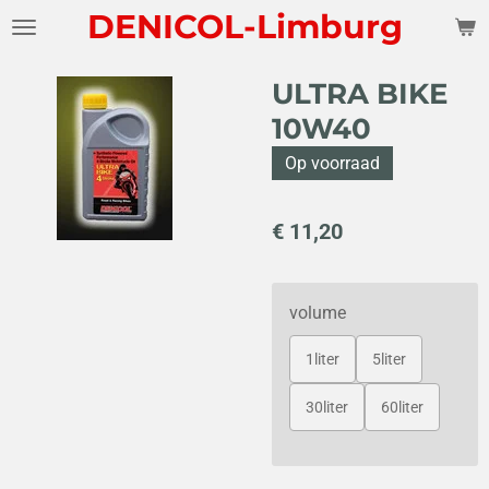
DENICOL-Limburg
Ga
direct
naar
ULTRA BIKE
de
10W40
hoofdinhoud
Op voorraad
€ 11,20
volume
1liter
5liter
30liter
60liter