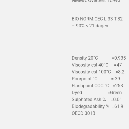
NMMA: Overtreft TC-W3
BIO NORM:CEC-L-33-T-82
– 90% < 21 dagen
Density 20°C =0.935
Viscosity cst 40°C =47
Viscosity cst 100°C =8.2
Pourpoint °C =-39
Flashpoint COC °C =258
Dyed =Green
Sulphated Ash % =0.01
Biodegradability % =61.9
OECD 301B