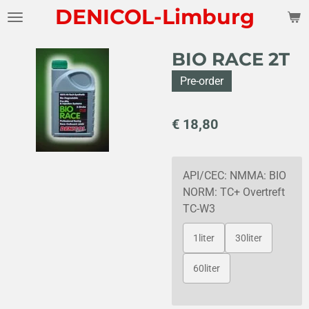
DENICOL-Limburg
Ga
direct
naar
BIO RACE 2T
de
hoofdinhoud
Pre-order
€ 18,80
API/CEC: NMMA: BIO
NORM: TC+ Overtreft
TC-W3
1liter
30liter
60liter